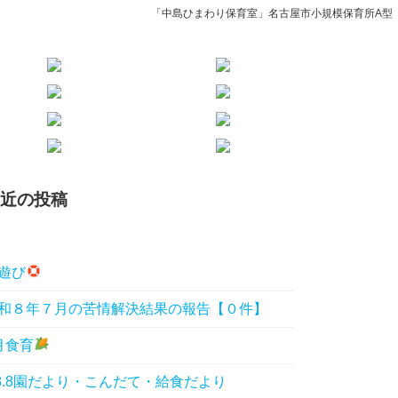
「中島ひまわり保育室」名古屋市小規模保育所A型
近の投稿
遊び
和８年７月の苦情解決結果の報告【０件】
月食育
8.8園だより・こんだて・給食だより