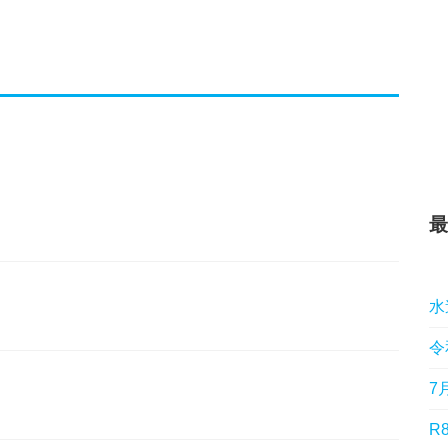
最
水
令
7
R