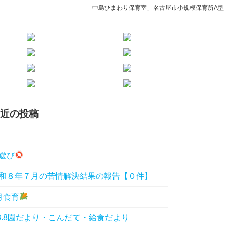
「中島ひまわり保育室」名古屋市小規模保育所A型
近の投稿
遊び
和８年７月の苦情解決結果の報告【０件】
月食育
8.8園だより・こんだて・給食だより