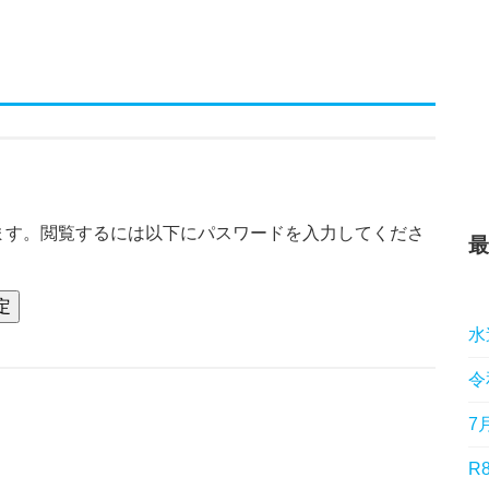
ます。閲覧するには以下にパスワードを入力してくださ
最
水
令
7
R