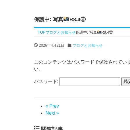
保護中: 写真
R8.4②
TOP
ブログとお知らせ
保護中: 写真
R8.4②
2026年4月21日
ブログとお知らせ
このコンテンツはパスワードで保護されてい
い。
パスワード:
« Prev
Next »
関連記事